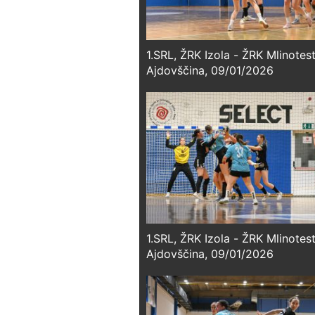
1.SRL, ŽRK Izola - ŽRK Mlinotes
Ajdovščina, 09/01/2026
1.SRL, ŽRK Izola - ŽRK Mlinotes
Ajdovščina, 09/01/2026