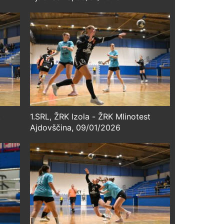
t
1.SRL, ŽRK Izola - ŽRK Mlinotest
Ajdovščina, 09/01/2026