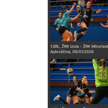
1.SRL, ŽRK Izola - ŽRK Mlinotes
Ajdovščina, 09/01/2026