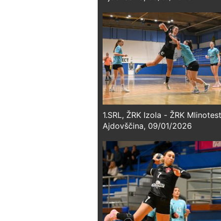
1.SRL, ŽRK Izola - ŽRK Mlinotes
Ajdovščina, 09/01/2026