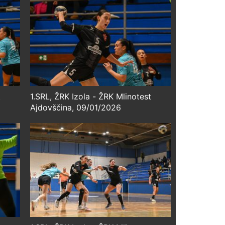
t
1.SRL, ŽRK Izola - ŽRK Mlinotest
Ajdovščina, 09/01/2026